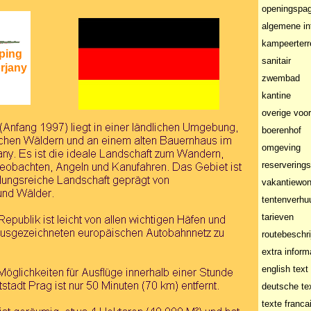
openingspag
algemene in
kampeerterr
ping
sanitair
jany
zwembad
kantine
overige voo
boerenhof
omgeving
reserverings
vakantiewon
tentenverhu
tarieven
routebeschri
extra inform
english text
deutsche te
texte franca