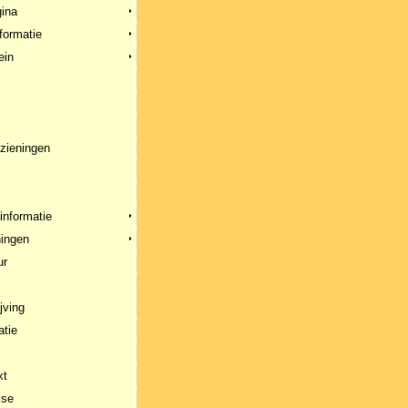
ina
formatie
ein
rzieningen
informatie
ingen
ur
jving
atie
xt
ise