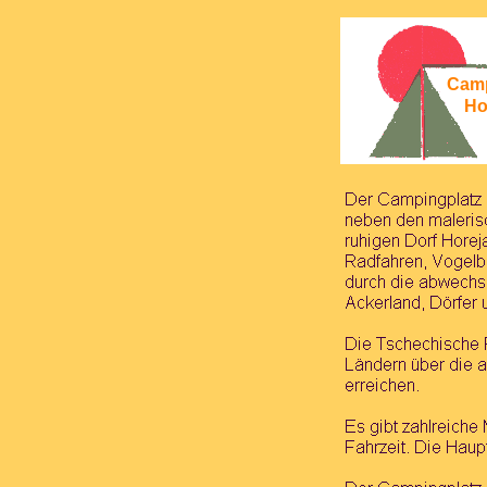
Cam
Hor